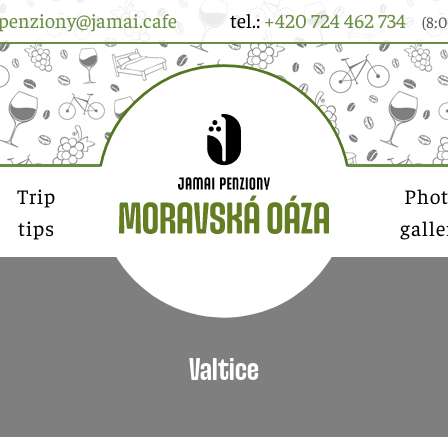
penziony@jamai.cafe
tel.:
+420 724 462 734
(8:0
Trip
Pho
tips
galle
Valtice