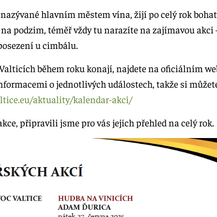
m nazývané hlavním městem vína, žijí po celý rok bo
o na podzim, téměř vždy tu narazíte na zajímavou akci 
posezení u cimbálu.
e Valticích během roku konají, najdete na oficiálním 
formacemi o jednotlivých událostech, takže si můžet
ltice.eu/aktuality/kalendar-akci/
ce, připravili jsme pro vás jejich přehled na celý rok.