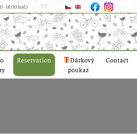
0 - 18:00 hod.)
to
Reservation
Dárkový
Contact
ry
poukaz